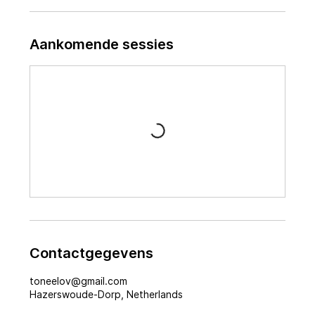
i
n
.
Aankomende sessies
Contactgegevens
toneelov@gmail.com
Hazerswoude-Dorp, Netherlands